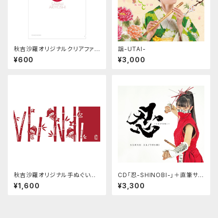
秋吉沙羅オリジナルクリアファイ
謡-UTAI-
ル「花鞠」
¥600
¥3,000
秋吉沙羅オリジナル手ぬぐい
CD「忍-SHINOBI-」＋直筆サイ
忍
ン入りカード
¥1,600
¥3,300