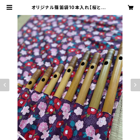
オリジナル篠笛袋10本入れ【桜と椿・
紫】 | 秋吉沙羅 OFFICIAL ONLINE
SHOP