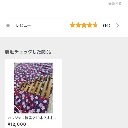
通報する
レビュー
(14)
最近チェックした商品
オリジナル篠笛袋10本入れ【桜
と椿・紫】
¥12,000