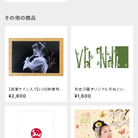
その他の商品
【直筆サイン入り】LIVE映像特典
秋吉沙羅オリジナル手ぬぐい
付オリジナルポストカード
竹
¥2,800
¥1,600