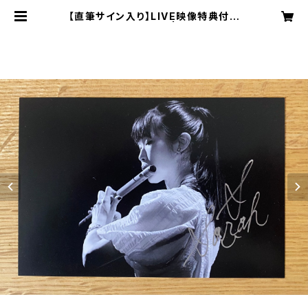
【直筆サイン入り】LIVE映像特典付オ
リジナルポストカード | 秋吉沙羅 OF
FICIAL ONLINE SHOP