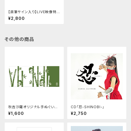
【直筆サイン入り】LIVE映像特典
付オリジナルポストカード
¥2,800
その他の商品
秋吉沙羅オリジナル手ぬぐい
CD「忍-SHINOBI-」
竹
¥1,600
¥2,750