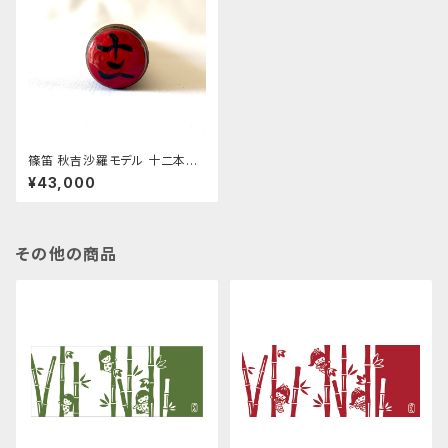
篠笛 秋吉沙羅モデル 十二本調
子
¥43,000
その他の商品