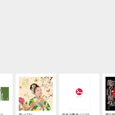
ナル手
謡-UTAI-
秋吉沙羅オリジナルク
龍の