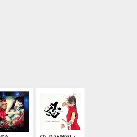
目醒め
CD「忍-SHINOBI-」