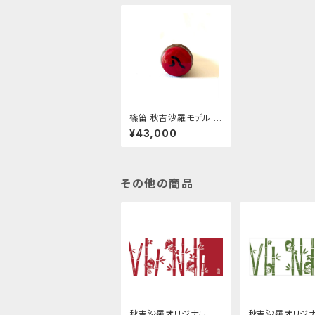
篠笛 秋吉沙羅モデル 八
本調子
¥43,000
その他の商品
秋吉沙羅オリジナル手
秋吉沙羅オリジ