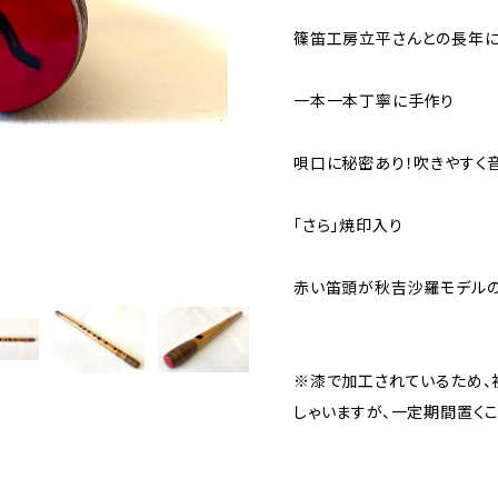
篠笛工房立平さんとの長年
一本一本丁寧に手作り
唄口に秘密あり！吹きやすく
「さら」焼印入り
赤い笛頭が秋吉沙羅モデルの
※漆で加工されているため、
しゃいますが、一定期間置く