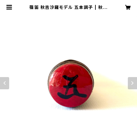
篠笛 秋吉沙羅モデル 五本調子 | 秋吉
沙羅 OFFICIAL ONLINE SHOP