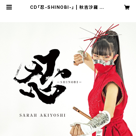
CD「忍-SHINOBI-」 | 秋吉沙羅 OF
FICIAL ONLINE SHOP