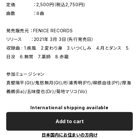
定価 ：2,500円（税込2,750円)
曲数 ：８曲
発売販売元 ：FENICE RECORDS
リリース ：2021年 3月 3日（先行発売日）
収録曲 : 1.疾風 2.変わり身 3.いつくしみ 4.月とダンス 5.
日没 6.無常 7.薬師 8.赤龍
参加ミュージシャン
真壁陽平(Gt)/鬼怒無月(Gt)/杉浦秀明(Pf)/柳原由佳(Pf)/厚海
義朗(Ba)/五味俊也(Dr)/菊地マリコ(Vo)
International shipping available
Add to cart
日本国内にお住まいの方向け