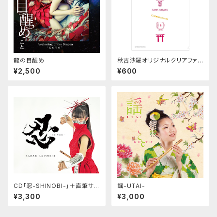
龍の目醒め
秋吉沙羅オリジナルクリアファイ
ル「さらの和」
¥2,500
¥600
CD「忍-SHINOBI-」＋直筆サイ
謡-UTAI-
ン入りカード
¥3,300
¥3,000