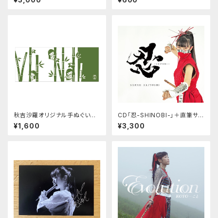
秋吉沙羅オリジナル手ぬぐい
CD「忍-SHINOBI-」＋直筆サイ
竹
ン入りカード
¥1,600
¥3,300