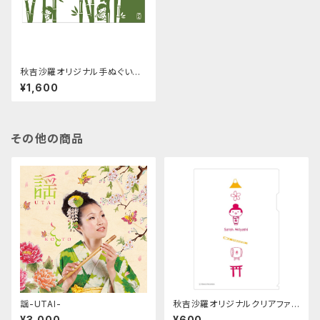
秋吉沙羅オリジナル手ぬぐい
竹
¥1,600
その他の商品
謡-UTAI-
秋吉沙羅オリジナルクリアファイ
ル「さらの和」
¥3,000
¥600