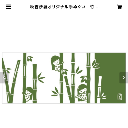
秋吉沙羅オリジナル手ぬぐい 竹 |
秋吉沙羅 OFFICIAL ONLINE SHO
P